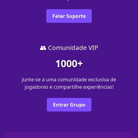
Falar Suporte
👥 Comunidade VIP
1000+
Junte-se a uma comunidade exclusiva de
jogadores e compartilhe experiências!
Entrar Grupo