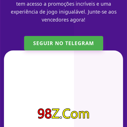
tem acesso a promoções incríveis e uma
experiência de jogo inigualável. Junte-se aos
vencedores agora!
SEGUIR NO TELEGRAM