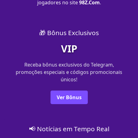
jogadores no site
98Z.Com
.
🎁 Bônus Exclusivos
VIP
Receba bônus exclusivos do Telegram,
promoções especiais e códigos promocionais
únicos!
Ver Bônus
📢 Notícias em Tempo Real