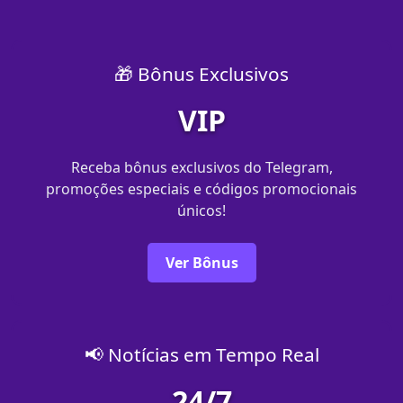
🎁 Bônus Exclusivos
VIP
Receba bônus exclusivos do Telegram,
promoções especiais e códigos promocionais
únicos!
Ver Bônus
📢 Notícias em Tempo Real
24/7