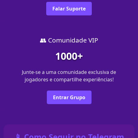
Falar Suporte
👥 Comunidade VIP
1000+
Junte-se a uma comunidade exclusiva de
jogadores e compartilhe experiências!
Entrar Grupo
📱 Como Seguir no Telegram