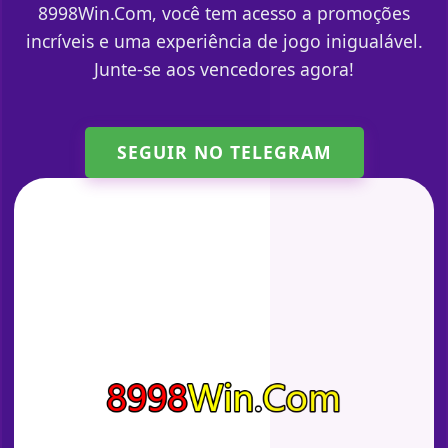
8998Win.Com, você tem acesso a promoções
incríveis e uma experiência de jogo inigualável.
Junte-se aos vencedores agora!
SEGUIR NO TELEGRAM