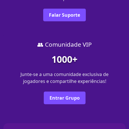
Falar Suporte
👥 Comunidade VIP
1000+
Junte-se a uma comunidade exclusiva de
jogadores e compartilhe experiências!
Entrar Grupo