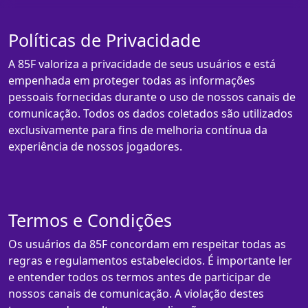
Políticas de Privacidade
A 85F valoriza a privacidade de seus usuários e está
empenhada em proteger todas as informações
pessoais fornecidas durante o uso de nossos canais de
comunicação. Todos os dados coletados são utilizados
exclusivamente para fins de melhoria contínua da
experiência de nossos jogadores.
Termos e Condições
Os usuários da 85F concordam em respeitar todas as
regras e regulamentos estabelecidos. É importante ler
e entender todos os termos antes de participar de
nossos canais de comunicação. A violação destes