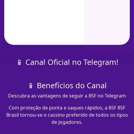
📱 Canal Oficial no Telegram!
📱 Benefícios do Canal
Descubra as vantagens de seguir a 85F no Telegram
Com proteção de ponta e saques rápidos, a 85F 85F
Brasil tornou-se o cassino preferido de todos os tipos
de jogadores.