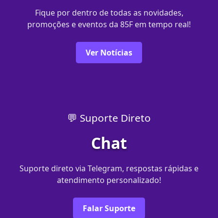
Fique por dentro de todas as novidades,
promoções e eventos da 85F em tempo real!
Ver Notícias
💬 Suporte Direto
Chat
Suporte direto via Telegram, respostas rápidas e
atendimento personalizado!
Falar Suporte