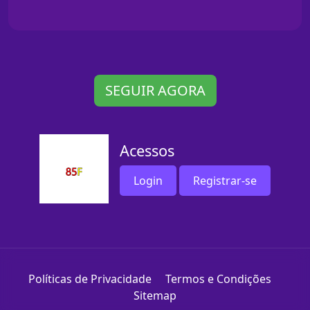
SEGUIR AGORA
Acessos
Login
Registrar-se
Políticas de Privacidade
Termos e Condições
Sitemap