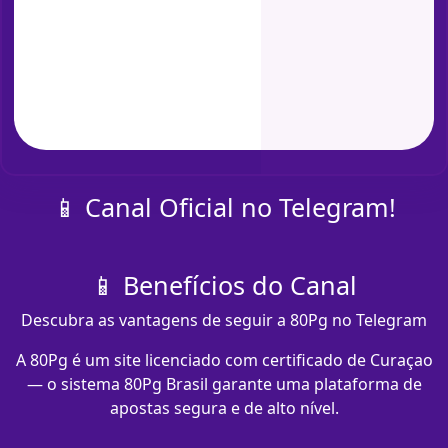
📱 Canal Oficial no Telegram!
📱 Benefícios do Canal
Descubra as vantagens de seguir a 80Pg no Telegram
A 80Pg é um site licenciado com certificado de Curaçao
— o sistema 80Pg Brasil garante uma plataforma de
apostas segura e de alto nível.