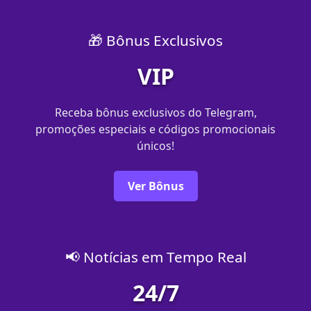
🎁 Bônus Exclusivos
VIP
Receba bônus exclusivos do Telegram,
promoções especiais e códigos promocionais
únicos!
Ver Bônus
📢 Notícias em Tempo Real
24/7