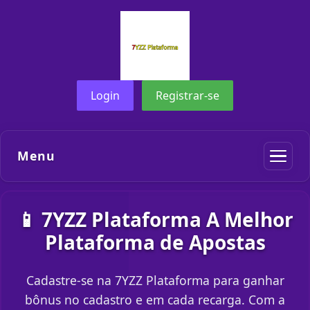
Login
Registrar-se
Menu
📱 7YZZ Plataforma A Melhor
Plataforma de Apostas
Cadastre-se na 7YZZ Plataforma para ganhar
bônus no cadastro e em cada recarga. Com a