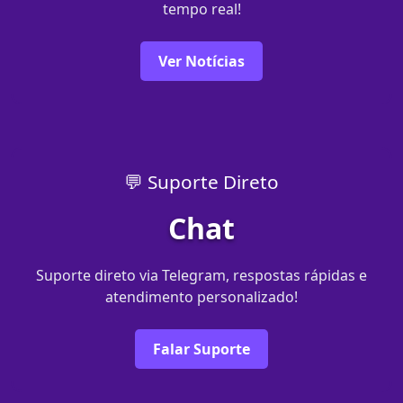
tempo real!
Ver Notícias
💬 Suporte Direto
Chat
Suporte direto via Telegram, respostas rápidas e
atendimento personalizado!
Falar Suporte