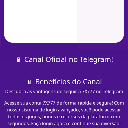
📱 Canal Oficial no Telegram!
📱 Benefícios do Canal
Descubra as vantagens de seguir a 7X777 no Telegram
Acesse sua conta 7X777 de forma rápida e segura! Com
nosso sistema de login avançado, você pode acessar
todos os jogos, bônus e recursos da plataforma em
segundos. Faça login agora e continue sua diversão!