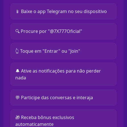
📱 Baixe o app Telegram no seu dispositivo
🔍 Procure por "@7X777Oficial"
👆 Toque em "Entrar" ou "Join"
🔔 Ative as notificações para não perder
nada
💬 Participe das conversas e interaja
🎁 Receba bônus exclusivos
automaticamente