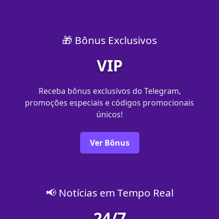
🎁 Bônus Exclusivos
VIP
Receba bônus exclusivos do Telegram,
promoções especiais e códigos promocionais
únicos!
Ver Bônus
📢 Notícias em Tempo Real
24/7