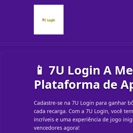
📱 7U Login A Me
Plataforma de A
Cadastre-se na 7U Login para ganhar b
cada recarga. Com a 7U Login, você te
incríveis e uma experiência de jogo inig
vencedores agora!