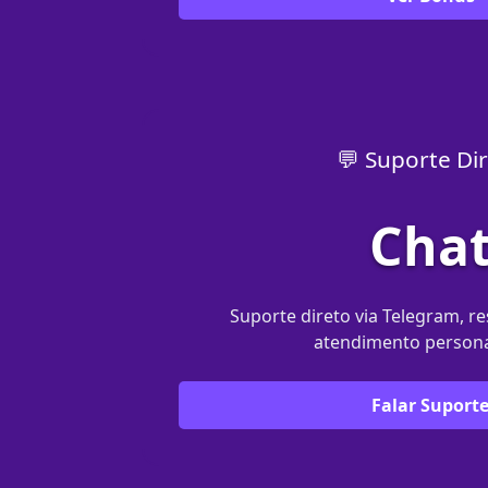
💬 Suporte Di
Cha
Suporte direto via Telegram, r
atendimento persona
Falar Suport