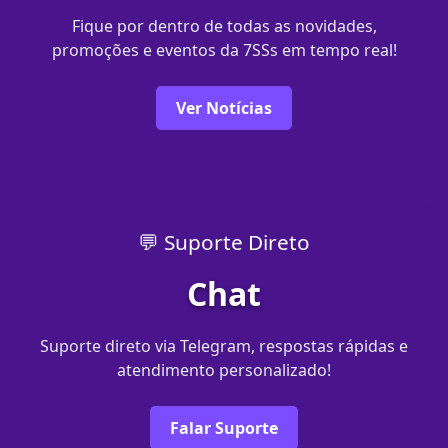
Fique por dentro de todas as novidades,
promoções e eventos da 7SSs em tempo real!
Ver Notícias
💬 Suporte Direto
Chat
Suporte direto via Telegram, respostas rápidas e
atendimento personalizado!
Falar Suporte