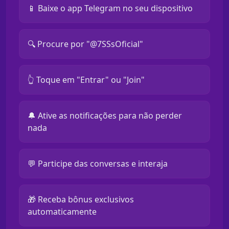
📱 Baixe o app Telegram no seu dispositivo
🔍 Procure por "@7SSsOficial"
👆 Toque em "Entrar" ou "Join"
🔔 Ative as notificações para não perder
nada
💬 Participe das conversas e interaja
🎁 Receba bônus exclusivos
automaticamente