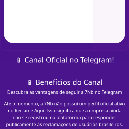
📱 Canal Oficial no Telegram!
📱 Benefícios do Canal
Descubra as vantagens de seguir a 7Nb no Telegram
Até o momento, a 7Nb não possui um perfil oficial ativo
no Reclame Aqui. Isso significa que a empresa ainda
não se registrou na plataforma para responder
publicamente às reclamações de usuários brasileiros.