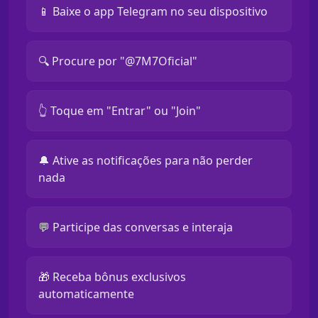
📱 Baixe o app Telegram no seu dispositivo
🔍 Procure por "@7M7Oficial"
👆 Toque em "Entrar" ou "Join"
🔔 Ative as notificações para não perder
nada
💬 Participe das conversas e interaja
🎁 Receba bônus exclusivos
automaticamente