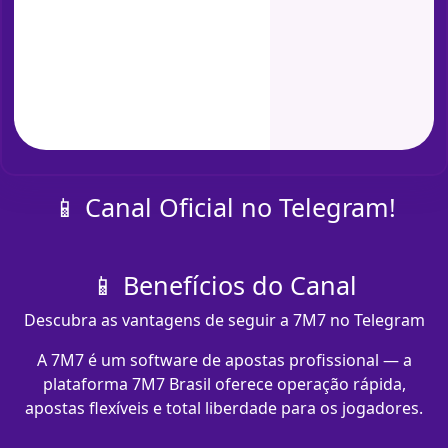
📱 Canal Oficial no Telegram!
📱 Benefícios do Canal
Descubra as vantagens de seguir a 7M7 no Telegram
A 7M7 é um software de apostas profissional — a
plataforma 7M7 Brasil oferece operação rápida,
apostas flexíveis e total liberdade para os jogadores.