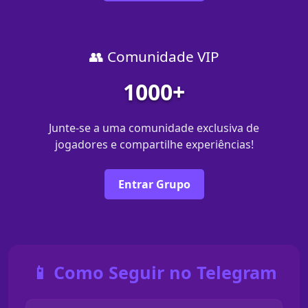
👥 Comunidade VIP
1000+
Junte-se a uma comunidade exclusiva de
jogadores e compartilhe experiências!
Entrar Grupo
📱 Como Seguir no Telegram