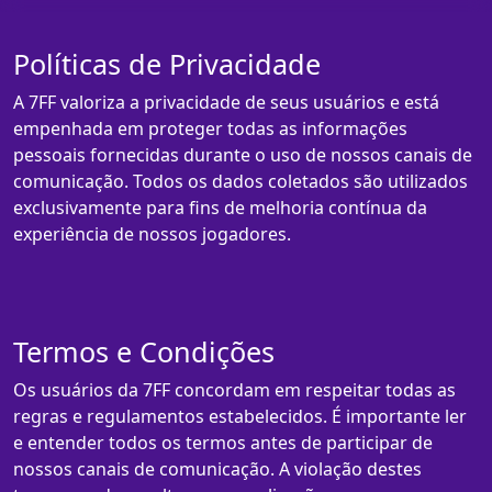
Políticas de Privacidade
A 7FF valoriza a privacidade de seus usuários e está
empenhada em proteger todas as informações
pessoais fornecidas durante o uso de nossos canais de
comunicação. Todos os dados coletados são utilizados
exclusivamente para fins de melhoria contínua da
experiência de nossos jogadores.
Termos e Condições
Os usuários da 7FF concordam em respeitar todas as
regras e regulamentos estabelecidos. É importante ler
e entender todos os termos antes de participar de
nossos canais de comunicação. A violação destes