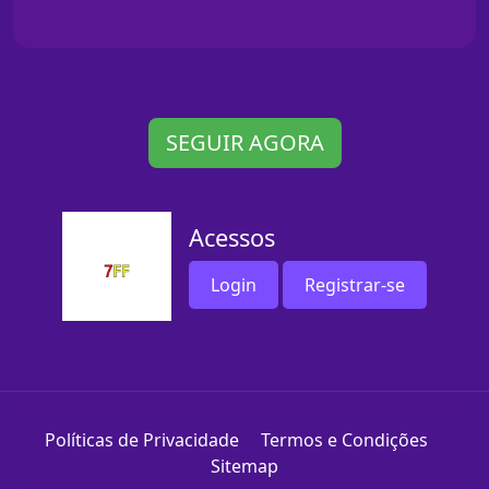
SEGUIR AGORA
Acessos
Login
Registrar-se
Políticas de Privacidade
Termos e Condições
Sitemap