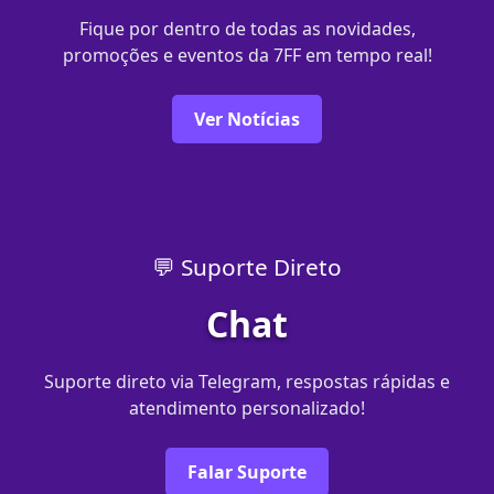
Fique por dentro de todas as novidades,
promoções e eventos da 7FF em tempo real!
Ver Notícias
💬 Suporte Direto
Chat
Suporte direto via Telegram, respostas rápidas e
atendimento personalizado!
Falar Suporte