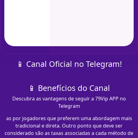
📱 Canal Oficial no Telegram!
📱 Benefícios do Canal
Descubra as vantagens de seguir a 79Vip APP no
Telegram
as por jogadores que preferem uma abordagem mais
tradicional e direta. Outro ponto que deve ser
considerado são as taxas associadas a cada método de