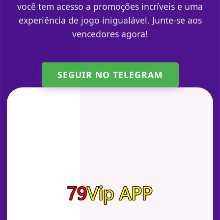
você tem acesso a promoções incríveis e uma
experiência de jogo inigualável. Junte-se aos
vencedores agora!
SEGUIR NO TELEGRAM