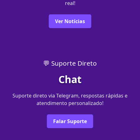
real!
Ver Notícias
💬 Suporte Direto
Chat
Suporte direto via Telegram, respostas rápidas e
atendimento personalizado!
Falar Suporte