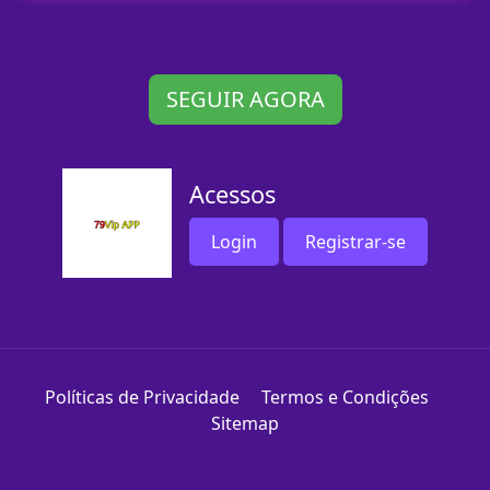
SEGUIR AGORA
Acessos
Login
Registrar-se
Políticas de Privacidade
Termos e Condições
Sitemap