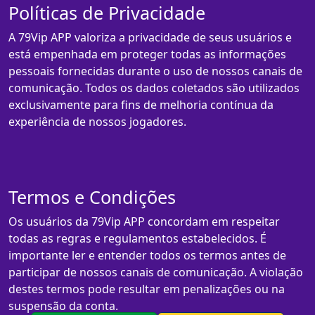
Políticas de Privacidade
A 79Vip APP valoriza a privacidade de seus usuários e
está empenhada em proteger todas as informações
pessoais fornecidas durante o uso de nossos canais de
comunicação. Todos os dados coletados são utilizados
exclusivamente para fins de melhoria contínua da
experiência de nossos jogadores.
Termos e Condições
Os usuários da 79Vip APP concordam em respeitar
todas as regras e regulamentos estabelecidos. É
importante ler e entender todos os termos antes de
participar de nossos canais de comunicação. A violação
destes termos pode resultar em penalizações ou na
suspensão da conta.