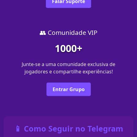
Falar Suporte
👥 Comunidade VIP
1000+
Junte-se a uma comunidade exclusiva de
jogadores e compartilhe experiências!
Entrar Grupo
📱 Como Seguir no Telegram