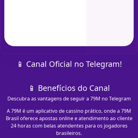
📱 Canal Oficial no Telegram!
📱 Benefícios do Canal
Descubra as vantagens de seguir a 79M no Telegram
A 79M é um aplicativo de cassino prático, onde a 79M
Brasil oferece apostas online e atendimento ao cliente
24 horas com belas atendentes para os jogadores
brasileiros.