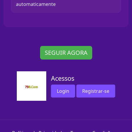
automaticamente
SEGUIR AGORA
Acessos
Login
Registrar-se