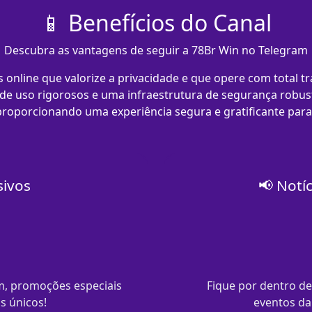
📱 Benefícios do Canal
Descubra as vantagens de seguir a 78Br Win no Telegram
online que valorize a privacidade e que opere com total t
s de uso rigorosos e uma infraestrutura de segurança robus
proporcionando uma experiência segura e gratificante para
sivos
📢 Notí
m, promoções especiais
Fique por dentro d
s únicos!
eventos da