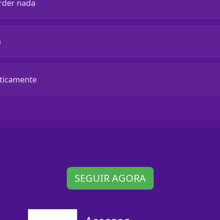
erder nada
a
aticamente
SEGUIR AGORA