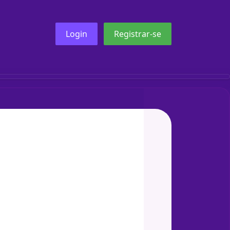
Login
Registrar-se