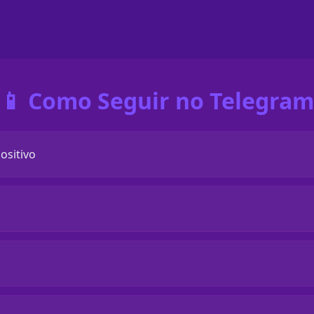
📱 Como Seguir no Telegram
ositivo