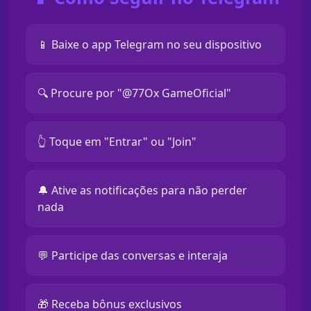
📱 Baixe o app Telegram no seu dispositivo
🔍 Procure por "@77Ox GameOficial"
👆 Toque em "Entrar" ou "Join"
🔔 Ative as notificações para não perder
nada
💬 Participe das conversas e interaja
🎁 Receba bônus exclusivos