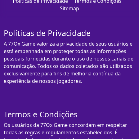
Políticas de Privacidade
Termos e Condições
Sitemap
Políticas de Privacidade
A 77Ox Game valoriza a privacidade de seus usuários e
está empenhada em proteger todas as informações
pessoais fornecidas durante o uso de nossos canais de
comunicação. Todos os dados coletados são utilizados
exclusivamente para fins de melhoria contínua da
experiência de nossos jogadores.
Termos e Condições
Os usuários da 77Ox Game concordam em respeitar
todas as regras e regulamentos estabelecidos. É