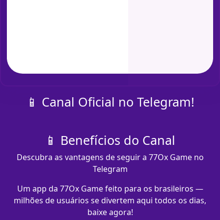
📱 Canal Oficial no Telegram!
📱 Benefícios do Canal
Descubra as vantagens de seguir a 77Ox Game no
Telegram
Um app da 77Ox Game feito para os brasileiros —
milhões de usuários se divertem aqui todos os dias,
baixe agora!