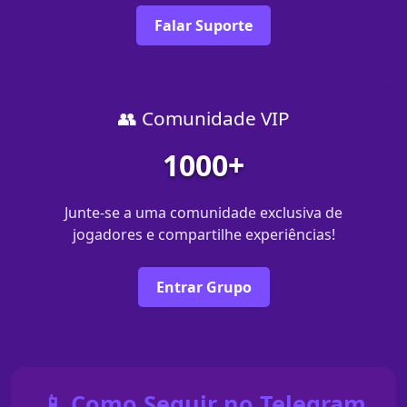
Falar Suporte
👥 Comunidade VIP
1000+
Junte-se a uma comunidade exclusiva de
jogadores e compartilhe experiências!
Entrar Grupo
📱 Como Seguir no Telegram