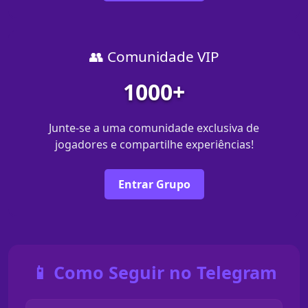
👥 Comunidade VIP
1000+
Junte-se a uma comunidade exclusiva de
jogadores e compartilhe experiências!
Entrar Grupo
📱 Como Seguir no Telegram