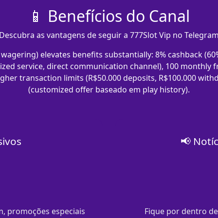
📱 Benefícios do Canal
Descubra as vantagens de seguir a 777Slot Vip no Telegra
0 wagering) elevates benefits substantially: 8% cashback (6
ed service, direct communication channel), 100 monthly fr
igher transaction limits (R$50.000 deposits, R$100.000 with
(customized offer baseado em play history).
sivos
📢 Notí
m, promoções especiais
Fique por dentro d