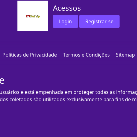
Acessos
Login
Registrar-se
Políticas de Privacidade
Termos e Condições
Sitemap
de
us usuários e está empenhada em proteger todas as informa
os coletados são utilizados exclusivamente para fins de m