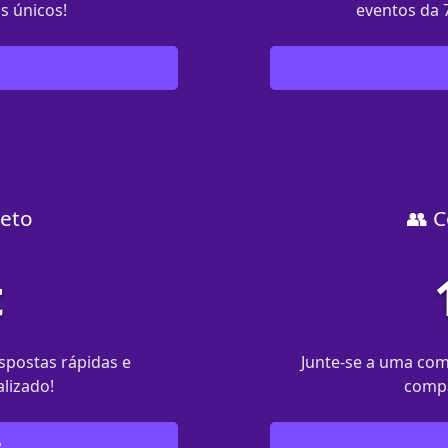
s únicos!
eventos da 
reto
👥 
t
espostas rápidas e
Junte-se a uma com
lizado!
compa
e