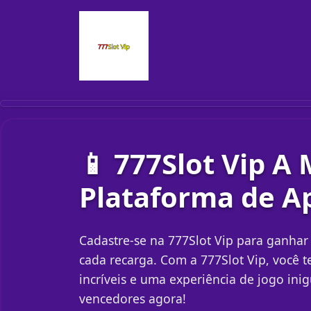
📱 777Slot Vip A
Plataforma de A
Cadastre-se na 777Slot Vip para ganhar
cada recarga. Com a 777Slot Vip, você 
incríveis e uma experiência de jogo inig
vencedores agora!