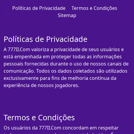
Políticas de Privacidade
Termos e Condições
Sitemap
Políticas de Privacidade
A 777II.Com valoriza a privacidade de seus usuários e
está empenhada em proteger todas as informações
pessoais fornecidas durante o uso de nossos canais de
comunicação. Todos os dados coletados são utilizados
exclusivamente para fins de melhoria contínua da
experiência de nossos jogadores.
Termos e Condições
Os usuários da 777II.Com concordam em respeitar