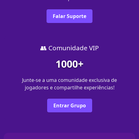
Falar Suporte
👥 Comunidade VIP
1000+
Junte-se a uma comunidade exclusiva de
jogadores e compartilhe experiências!
Entrar Grupo