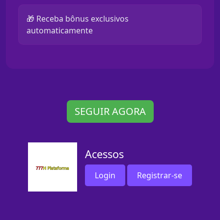
🎁 Receba bônus exclusivos
automaticamente
SEGUIR AGORA
Acessos
Login
Registrar-se