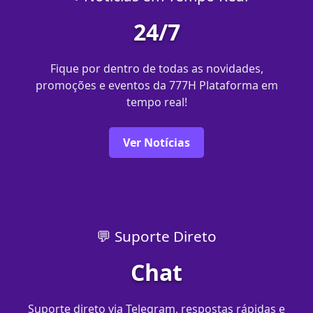
24/7
Fique por dentro de todas as novidades,
promoções e eventos da 777H Plataforma em
tempo real!
Ver Notícias
💬 Suporte Direto
Chat
Suporte direto via Telegram, respostas rápidas e