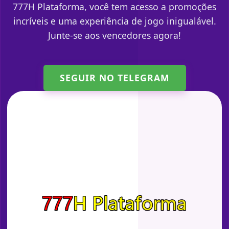
777H Plataforma, você tem acesso a promoções
incríveis e uma experiência de jogo inigualável.
Junte-se aos vencedores agora!
SEGUIR NO TELEGRAM