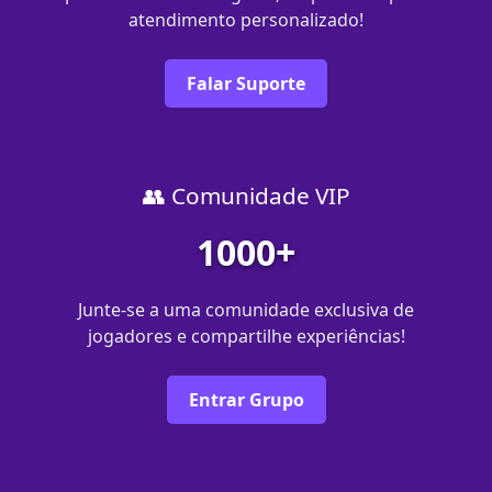
atendimento personalizado!
Falar Suporte
👥 Comunidade VIP
1000+
Junte-se a uma comunidade exclusiva de
jogadores e compartilhe experiências!
Entrar Grupo