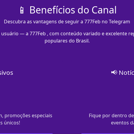
📱 Benefícios do Canal
Descubra as vantagens de seguir a 777Feb no Telegram
o usuário — a 777Feb , com conteúdo variado e excelente r
populares do Brasil.
sivos
📢 Notí
m, promoções especiais
Fique por dentro d
s únicos!
eventos d