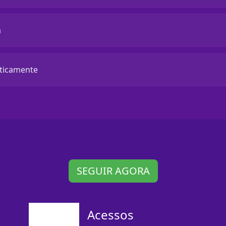
a
aticamente
SEGUIR AGORA
Acessos