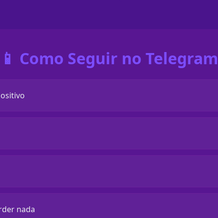
📱 Como Seguir no Telegram
ositivo
erder nada