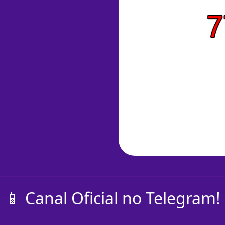
📱 Canal Oficial no Telegram!