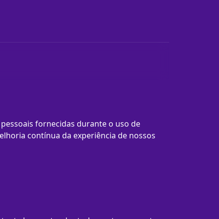
 pessoais fornecidas durante o uso de
elhoria contínua da experiência de nossos