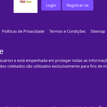
Login
Registrar-se
Políticas de Privacidade
Termos e Condições
Sitemap
de
 usuários e está empenhada em proteger todas as informaçõ
os coletados são utilizados exclusivamente para fins de m