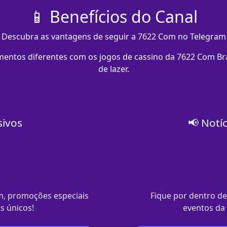
📱 Benefícios do Canal
Descubra as vantagens de seguir a 7622 Com no Telegram
omentos diferentes com os jogos de cassino da 7622 Com B
de lazer.
sivos
📢 Notí
m, promoções especiais
Fique por dentro d
s únicos!
eventos da