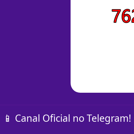
📱 Canal Oficial no Telegram!