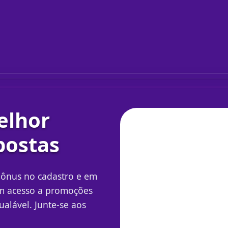
elhor
postas
bônus no cadastro e em
em acesso a promoções
ualável. Junte-se aos