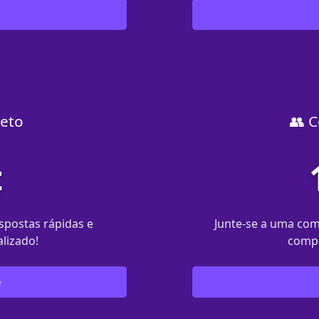
reto
👥 
t
espostas rápidas e
Junte-se a uma com
lizado!
compa
e