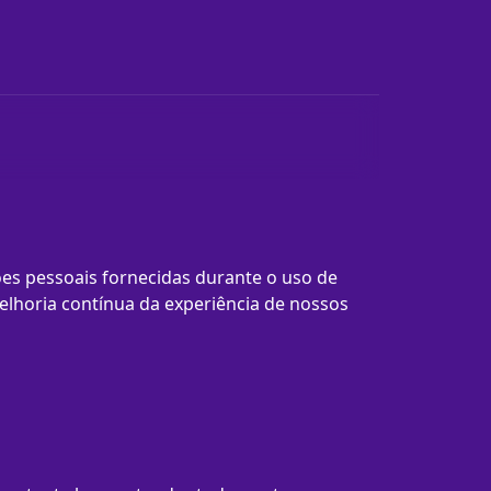
es pessoais fornecidas durante o uso de
elhoria contínua da experiência de nossos