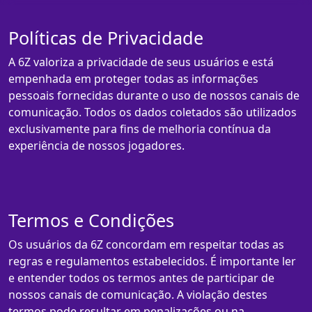
Políticas de Privacidade
A 6Z valoriza a privacidade de seus usuários e está
empenhada em proteger todas as informações
pessoais fornecidas durante o uso de nossos canais de
comunicação. Todos os dados coletados são utilizados
exclusivamente para fins de melhoria contínua da
experiência de nossos jogadores.
Termos e Condições
Os usuários da 6Z concordam em respeitar todas as
regras e regulamentos estabelecidos. É importante ler
e entender todos os termos antes de participar de
nossos canais de comunicação. A violação destes
termos pode resultar em penalizações ou na