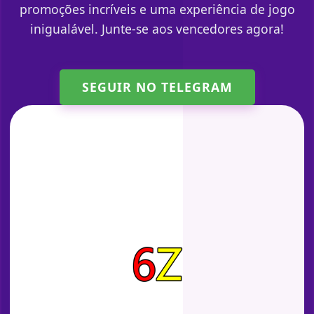
promoções incríveis e uma experiência de jogo
inigualável. Junte-se aos vencedores agora!
SEGUIR NO TELEGRAM