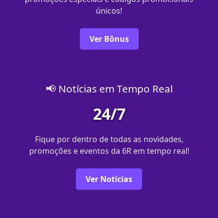
únicos!
Ver Bônus
📢 Notícias em Tempo Real
24/7
Fique por dentro de todas as novidades,
promoções e eventos da 6R em tempo real!
Ver Notícias