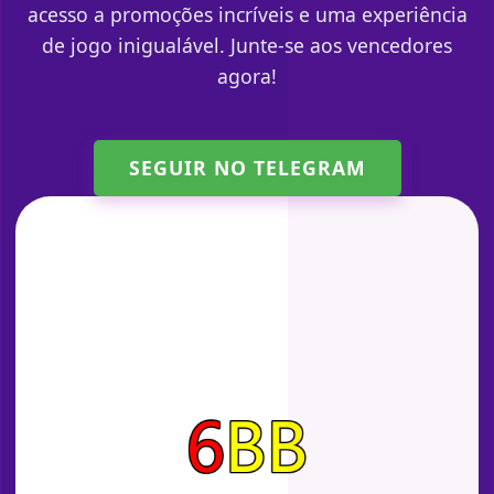
acesso a promoções incríveis e uma experiência
de jogo inigualável. Junte-se aos vencedores
agora!
SEGUIR NO TELEGRAM