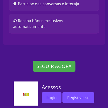
💬 Participe das conversas e interaja
🎁 Receba bônus exclusivos
automaticamente
SEGUIR AGORA
Acessos
Login
Registrar-se