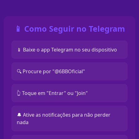
📱 Como Seguir no Telegram
📱 Baixe o app Telegram no seu dispositivo
🔍 Procure por "@6BBOficial"
👆 Toque em "Entrar" ou "Join"
🔔 Ative as notificações para não perder
nada