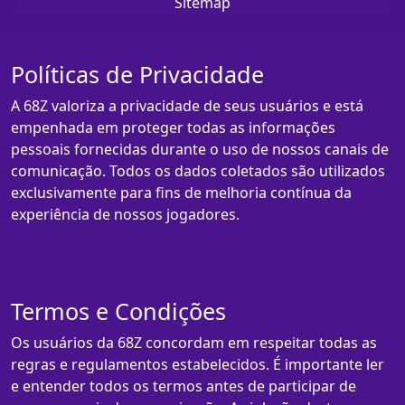
Sitemap
Políticas de Privacidade
A 68Z valoriza a privacidade de seus usuários e está
empenhada em proteger todas as informações
pessoais fornecidas durante o uso de nossos canais de
comunicação. Todos os dados coletados são utilizados
exclusivamente para fins de melhoria contínua da
experiência de nossos jogadores.
Termos e Condições
Os usuários da 68Z concordam em respeitar todas as
regras e regulamentos estabelecidos. É importante ler
e entender todos os termos antes de participar de