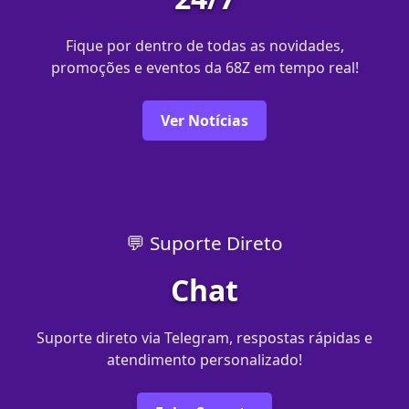
Fique por dentro de todas as novidades,
promoções e eventos da 68Z em tempo real!
Ver Notícias
💬 Suporte Direto
Chat
Suporte direto via Telegram, respostas rápidas e
atendimento personalizado!