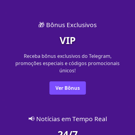
🎁 Bônus Exclusivos
VIP
Receba bônus exclusivos do Telegram,
promoções especiais e códigos promocionais
únicos!
Ver Bônus
📢 Notícias em Tempo Real
24/7