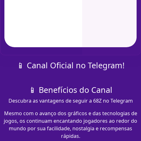
📱 Canal Oficial no Telegram!
📱 Benefícios do Canal
Descubra as vantagens de seguir a 68Z no Telegram
Mesmo com o avanço dos gráficos e das tecnologias de
jogos, os continuam encantando jogadores ao redor do
mundo por sua facilidade, nostalgia e recompensas
rápidas.