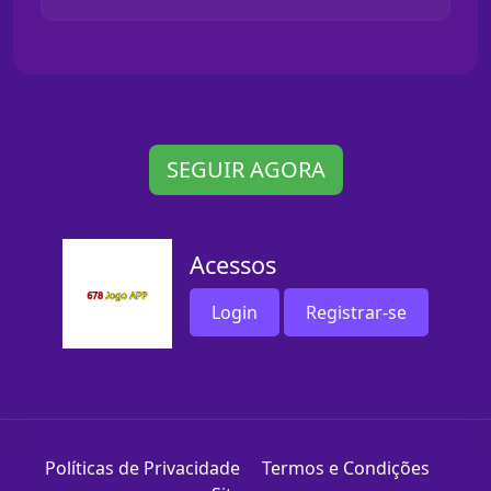
SEGUIR AGORA
Acessos
Login
Registrar-se
Políticas de Privacidade
Termos e Condições