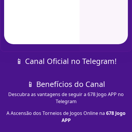
📱 Canal Oficial no Telegram!
📱 Benefícios do Canal
Descubra as vantagens de seguir a 678 Jogo APP no
Telegram
A Ascensão dos Torneios de Jogos Online na
678 Jogo
APP