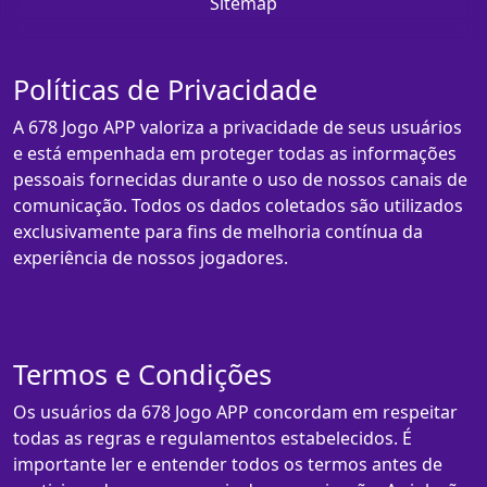
Sitemap
Políticas de Privacidade
A 678 Jogo APP valoriza a privacidade de seus usuários
e está empenhada em proteger todas as informações
pessoais fornecidas durante o uso de nossos canais de
comunicação. Todos os dados coletados são utilizados
exclusivamente para fins de melhoria contínua da
experiência de nossos jogadores.
Termos e Condições
Os usuários da 678 Jogo APP concordam em respeitar
todas as regras e regulamentos estabelecidos. É
importante ler e entender todos os termos antes de