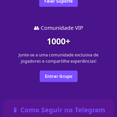
Falar Suporte
👥 Comunidade VIP
1000+
Junte-se a uma comunidade exclusiva de
jogadores e compartilhe experiências!
Entrar Grupo
📱 Como Seguir no Telegram