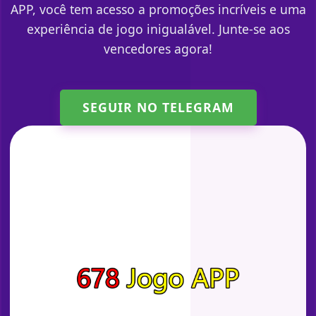
APP, você tem acesso a promoções incríveis e uma
experiência de jogo inigualável. Junte-se aos
vencedores agora!
SEGUIR NO TELEGRAM