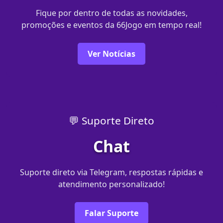
Fique por dentro de todas as novidades,
promoções e eventos da 66Jogo em tempo real!
Ver Notícias
💬 Suporte Direto
Chat
Suporte direto via Telegram, respostas rápidas e
atendimento personalizado!
Falar Suporte