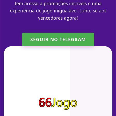
tem acesso a promoções incríveis e uma
experiência de jogo inigualável. Junte-se aos
vencedores agora!
SEGUIR NO TELEGRAM