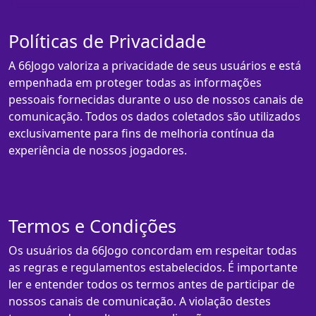
Políticas de Privacidade
A 66Jogo valoriza a privacidade de seus usuários e está
empenhada em proteger todas as informações
pessoais fornecidas durante o uso de nossos canais de
comunicação. Todos os dados coletados são utilizados
exclusivamente para fins de melhoria contínua da
experiência de nossos jogadores.
Termos e Condições
Os usuários da 66Jogo concordam em respeitar todas
as regras e regulamentos estabelecidos. É importante
ler e entender todos os termos antes de participar de
nossos canais de comunicação. A violação destes