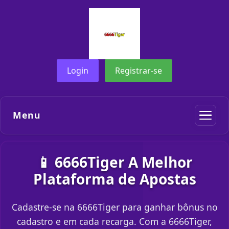
Login
Registrar-se
Menu
📱 6666Tiger A Melhor
Plataforma de Apostas
Cadastre-se na 6666Tiger para ganhar bônus no
cadastro e em cada recarga. Com a 6666Tiger,