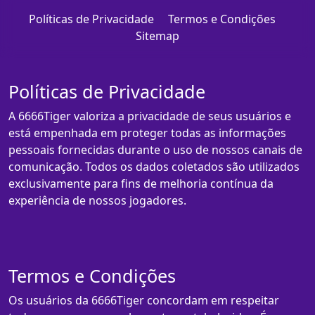
Políticas de Privacidade
Termos e Condições
Sitemap
Políticas de Privacidade
A 6666Tiger valoriza a privacidade de seus usuários e
está empenhada em proteger todas as informações
pessoais fornecidas durante o uso de nossos canais de
comunicação. Todos os dados coletados são utilizados
exclusivamente para fins de melhoria contínua da
experiência de nossos jogadores.
Termos e Condições
Os usuários da 6666Tiger concordam em respeitar