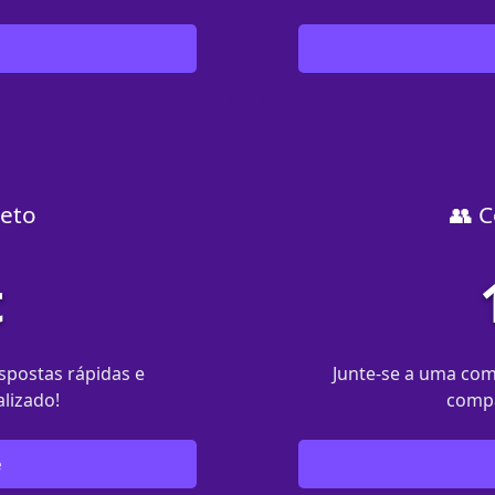
reto
👥 
t
espostas rápidas e
Junte-se a uma com
lizado!
compa
e