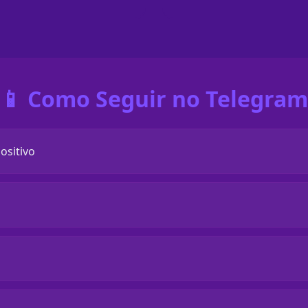
📱 Como Seguir no Telegram
ositivo