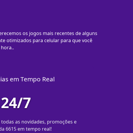
ferecemos os jogos mais recentes de alguns
te otimizados para celular para que você
hora..
cias em Tempo Real
24/7
e todas as novidades, promoções e
da 6615 em tempo real!