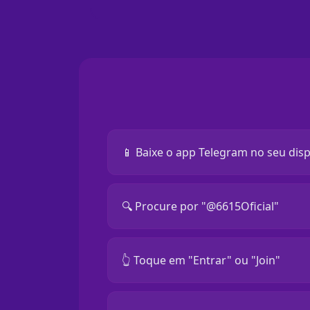
📱 Baixe o app Telegram no seu disp
🔍 Procure por "@6615Oficial"
👆 Toque em "Entrar" ou "Join"