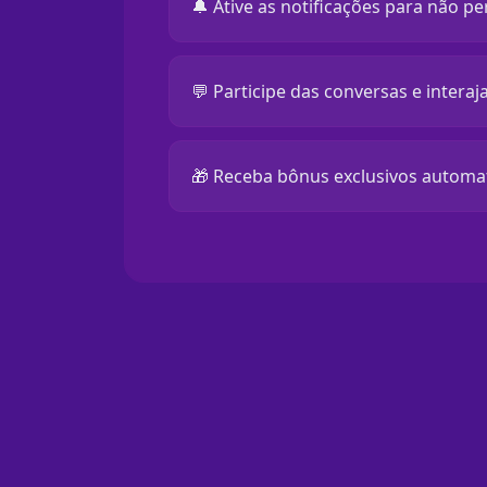
🔔 Ative as notificações para não p
💬 Participe das conversas e interaj
🎁 Receba bônus exclusivos autom