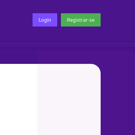
Login
Registrar-se