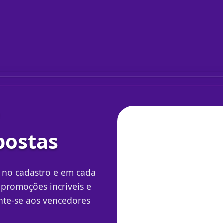
postas
 no cadastro e em cada
 promoções incríveis e
unte-se aos vencedores