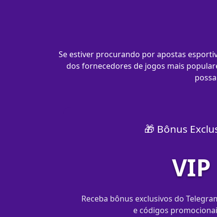
Se estiver procurando por apostas esporti
dos fornecedores de jogos mais populare
possa
🎁 Bônus Exclu
VIP
Receba bônus exclusivos do Telegra
e códigos promocionai