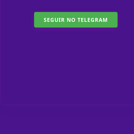
SEGUIR NO TELEGRAM