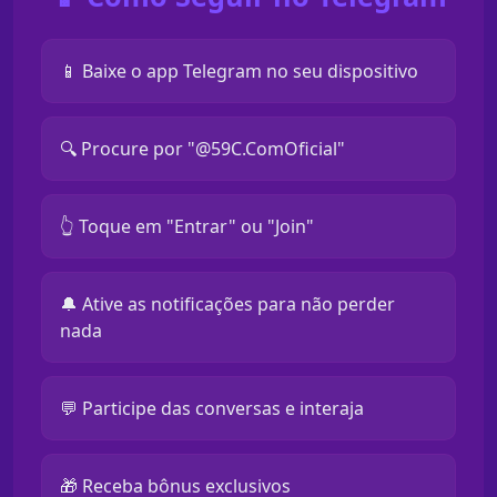
📱 Baixe o app Telegram no seu dispositivo
🔍 Procure por "@59C.ComOficial"
👆 Toque em "Entrar" ou "Join"
🔔 Ative as notificações para não perder
nada
💬 Participe das conversas e interaja
🎁 Receba bônus exclusivos