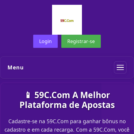
Login
Registrar-se
Menu
📱 59C.Com A Melhor
Plataforma de Apostas
Cadastre-se na 59C.Com para ganhar bônus no
cadastro e em cada recarga. Com a 59C.Com, você