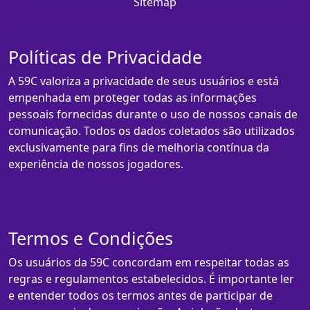
Sitemap
Políticas de Privacidade
A 59C valoriza a privacidade de seus usuários e está
empenhada em proteger todas as informações
pessoais fornecidas durante o uso de nossos canais de
comunicação. Todos os dados coletados são utilizados
exclusivamente para fins de melhoria contínua da
experiência de nossos jogadores.
Termos e Condições
Os usuários da 59C concordam em respeitar todas as
regras e regulamentos estabelecidos. É importante ler
e entender todos os termos antes de participar de