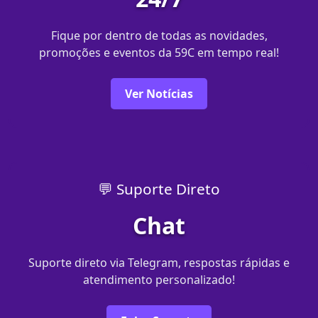
Fique por dentro de todas as novidades,
promoções e eventos da 59C em tempo real!
Ver Notícias
💬 Suporte Direto
Chat
Suporte direto via Telegram, respostas rápidas e
atendimento personalizado!