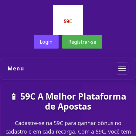
Login
Registrar-se
Menu
📱 59C A Melhor Plataforma
de Apostas
Cadastre-se na 59C para ganhar bônus no
cadastro e em cada recarga. Com a 59C, você tem