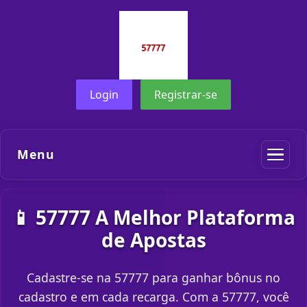
Login
Registrar-se
Menu
📱 57777 A Melhor Plataforma
de Apostas
Cadastre-se na 57777 para ganhar bônus no
cadastro e em cada recarga. Com a 57777, você