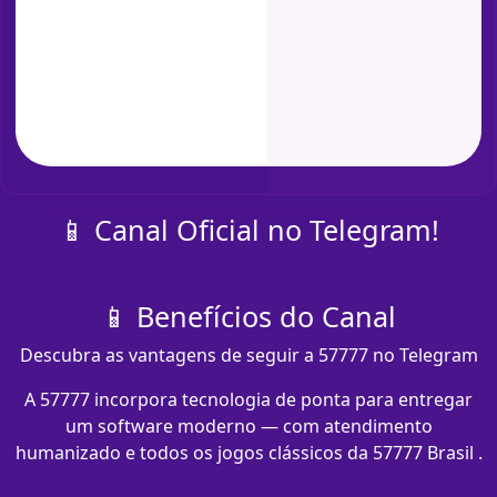
📱 Canal Oficial no Telegram!
📱 Benefícios do Canal
Descubra as vantagens de seguir a 57777 no Telegram
A 57777 incorpora tecnologia de ponta para entregar
um software moderno — com atendimento
humanizado e todos os jogos clássicos da 57777 Brasil .