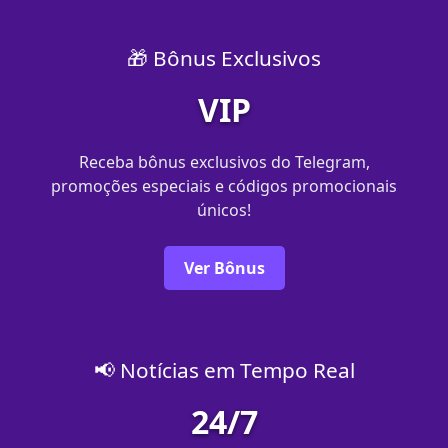
🎁 Bônus Exclusivos
VIP
Receba bônus exclusivos do Telegram,
promoções especiais e códigos promocionais
únicos!
Ver Bônus
📢 Notícias em Tempo Real
24/7