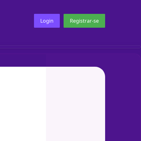
Login
Registrar-se