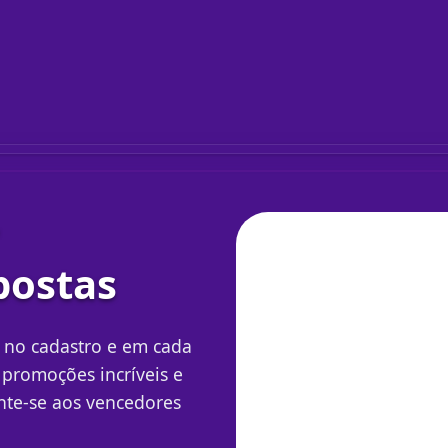
postas
 no cadastro e em cada
 promoções incríveis e
unte-se aos vencedores