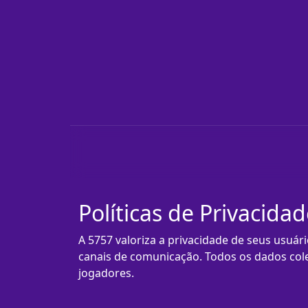
Políticas de Privacida
A 5757 valoriza a privacidade de seus usuá
canais de comunicação. Todos os dados cole
jogadores.