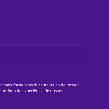
essoais fornecidas durante o uso de nossos
 contínua da experiência de nossos