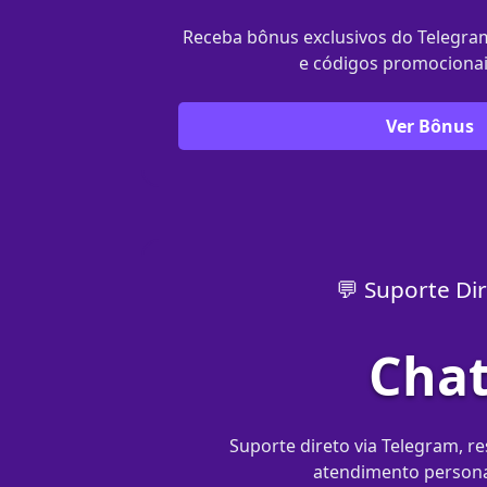
Receba bônus exclusivos do Telegra
e códigos promocionai
Ver Bônus
💬 Suporte Di
Cha
Suporte direto via Telegram, r
atendimento persona