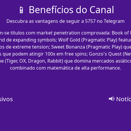
📱 Benefícios do Canal
Descubra as vantagens de seguir a 5757 no Telegram
m-se títulos com market penetration comprovada: Book of D
nd de expanding symbols; Wolf Gold (Pragmatic Play) featuri
 de extreme tension; Sweet Bonanza (Pragmatic Play) que
s que podem atingir 100x em free spins; Gonzo's Quest (Ne
une (Tiger, OX, Dragon, Rabbit) que domina mercados asiátic
combinado com matemática de alta performance.
sivos
📢 Notí