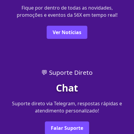
Fique por dentro de todas as novidades,
promoções e eventos da 56X em tempo real!
Ver Notícias
💬 Suporte Direto
Chat
Suporte direto via Telegram, respostas rápidas e
atendimento personalizado!
Falar Suporte