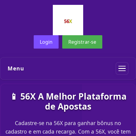
Login
Registrar-se
Menu
📱 56X A Melhor Plataforma
de Apostas
Cadastre-se na 56X para ganhar bônus no
cadastro e em cada recarga. Com a 56X, você tem