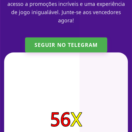
acesso a promoções incríveis e uma experiência
de jogo inigualável. Junte-se aos vencedores
agora!
SEGUIR NO TELEGRAM