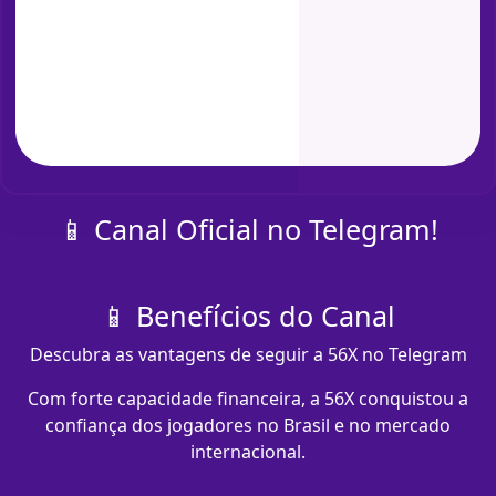
📱 Canal Oficial no Telegram!
📱 Benefícios do Canal
Descubra as vantagens de seguir a 56X no Telegram
Com forte capacidade financeira, a 56X conquistou a
confiança dos jogadores no Brasil e no mercado
internacional.