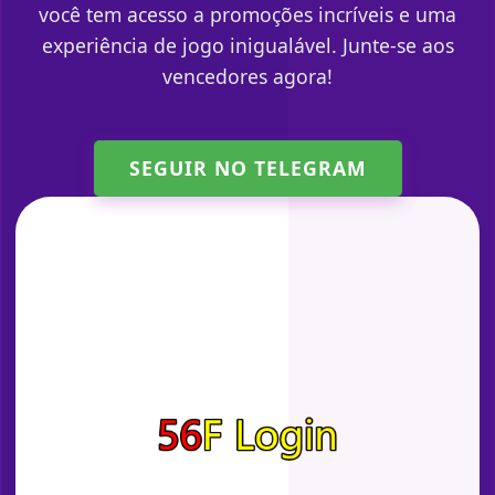
você tem acesso a promoções incríveis e uma
experiência de jogo inigualável. Junte-se aos
vencedores agora!
SEGUIR NO TELEGRAM