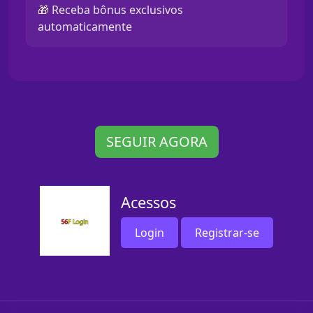
🎁 Receba bônus exclusivos
automaticamente
SEGUIR AGORA
Acessos
Login
Registrar-se