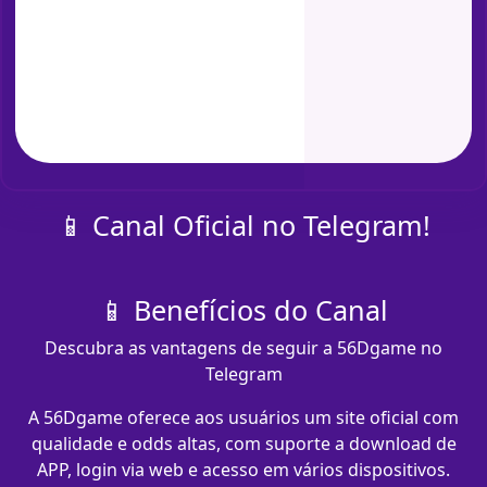
📱 Canal Oficial no Telegram!
📱 Benefícios do Canal
Descubra as vantagens de seguir a 56Dgame no
Telegram
A 56Dgame oferece aos usuários um site oficial com
qualidade e odds altas, com suporte a download de
APP, login via web e acesso em vários dispositivos.