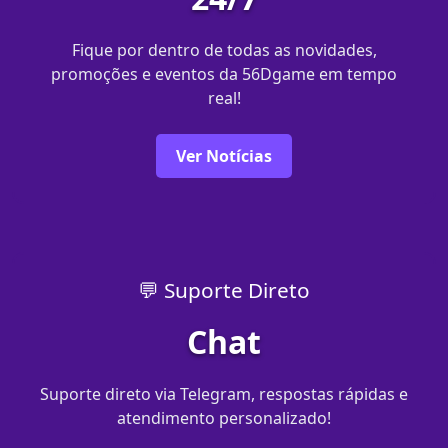
Fique por dentro de todas as novidades,
promoções e eventos da 56Dgame em tempo
real!
Ver Notícias
💬 Suporte Direto
Chat
Suporte direto via Telegram, respostas rápidas e
atendimento personalizado!