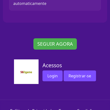
automaticamente
SEGUIR AGORA
Acessos
Login
Registrar-se