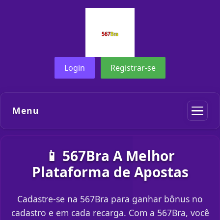
Login
Registrar-se
Menu
📱 567Bra A Melhor
Plataforma de Apostas
Cadastre-se na 567Bra para ganhar bônus no
cadastro e em cada recarga. Com a 567Bra, você