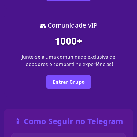
👥 Comunidade VIP
1000+
Junte-se a uma comunidade exclusiva de
jogadores e compartilhe experiências!
Entrar Grupo
📱 Como Seguir no Telegram