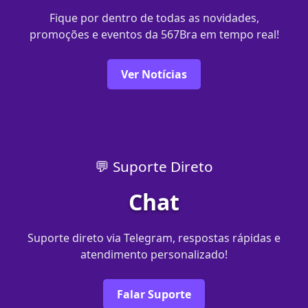
Fique por dentro de todas as novidades,
promoções e eventos da 567Bra em tempo real!
Ver Notícias
💬 Suporte Direto
Chat
Suporte direto via Telegram, respostas rápidas e
atendimento personalizado!
Falar Suporte