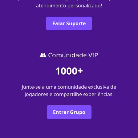
atendimento personalizado!
Falar Suporte
👥 Comunidade VIP
1000+
Junte-se a uma comunidade exclusiva de
jogadores e compartilhe experiências!
Entrar Grupo