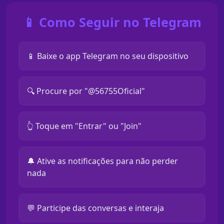
📱 Como Seguir no Telegram
📱 Baixe o app Telegram no seu dispositivo
🔍 Procure por "@56755Oficial"
👆 Toque em "Entrar" ou "Join"
🔔 Ative as notificações para não perder
nada
💬 Participe das conversas e interaja