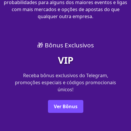
probabilidades para alguns dos maiores eventos e ligas
com mais mercados e opções de apostas do que
qualquer outra empresa.
🎁 Bônus Exclusivos
VIP
Receba bônus exclusivos do Telegram,
promoções especiais e códigos promocionais
únicos!
Ver Bônus