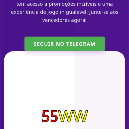
tem acesso a promoções incríveis e uma
experiência de jogo inigualável. Junte-se aos
vencedores agora!
SEGUIR NO TELEGRAM