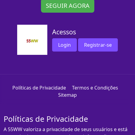
SEGUIR AGORA
Acessos
Login
Registrar-se
Políticas de Privacidade
Termos e Condições
Sitemap
Políticas de Privacidade
A 55WW valoriza a privacidade de seus usuários e está