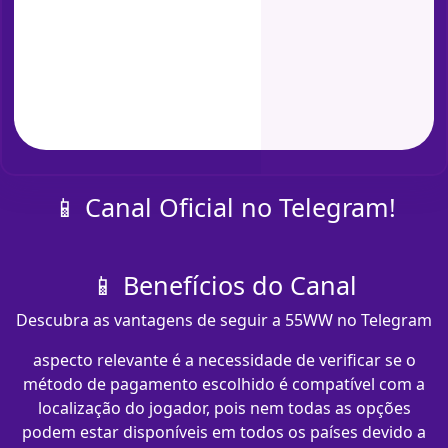
📱 Canal Oficial no Telegram!
📱 Benefícios do Canal
Descubra as vantagens de seguir a 55WW no Telegram
aspecto relevante é a necessidade de verificar se o
método de pagamento escolhido é compatível com a
localização do jogador, pois nem todas as opções
podem estar disponíveis em todos os países devido a