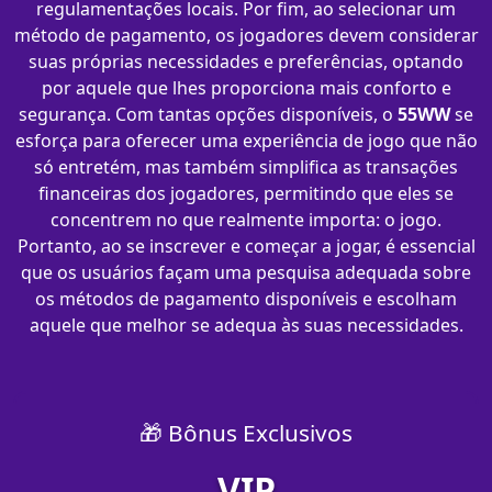
regulamentações locais. Por fim, ao selecionar um
método de pagamento, os jogadores devem considerar
suas próprias necessidades e preferências, optando
por aquele que lhes proporciona mais conforto e
segurança. Com tantas opções disponíveis, o
55WW
se
esforça para oferecer uma experiência de jogo que não
só entretém, mas também simplifica as transações
financeiras dos jogadores, permitindo que eles se
concentrem no que realmente importa: o jogo.
Portanto, ao se inscrever e começar a jogar, é essencial
que os usuários façam uma pesquisa adequada sobre
os métodos de pagamento disponíveis e escolham
aquele que melhor se adequa às suas necessidades.
🎁 Bônus Exclusivos
VIP