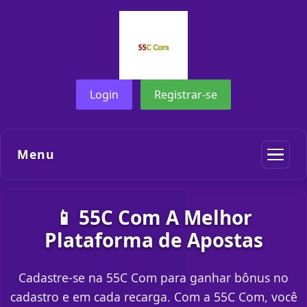
Login
Registrar-se
Menu
📱 55C Com A Melhor
Plataforma de Apostas
Cadastre-se na 55C Com para ganhar bônus no
cadastro e em cada recarga. Com a 55C Com, você