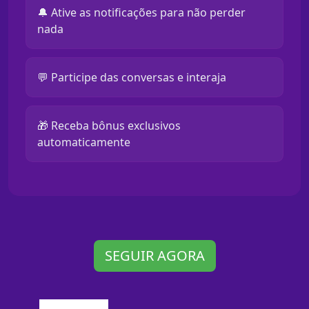
🔔 Ative as notificações para não perder
nada
💬 Participe das conversas e interaja
🎁 Receba bônus exclusivos
automaticamente
SEGUIR AGORA