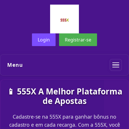
Login
Registrar-se
Menu
📱 555X A Melhor Plataforma
de Apostas
Cadastre-se na 555X para ganhar bônus no
cadastro e em cada recarga. Com a 555X, você