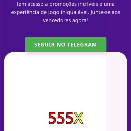
tem acesso a promoções incríveis e uma
experiência de jogo inigualável. Junte-se aos
vencedores agora!
SEGUIR NO TELEGRAM