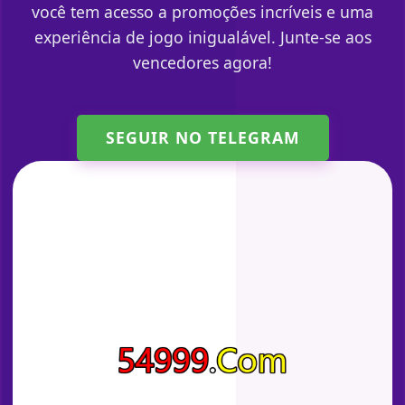
você tem acesso a promoções incríveis e uma
experiência de jogo inigualável. Junte-se aos
vencedores agora!
SEGUIR NO TELEGRAM