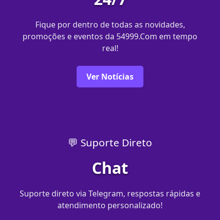
Fique por dentro de todas as novidades,
promoções e eventos da 54999.Com em tempo
real!
Ver Notícias
💬 Suporte Direto
Chat
Suporte direto via Telegram, respostas rápidas e
atendimento personalizado!