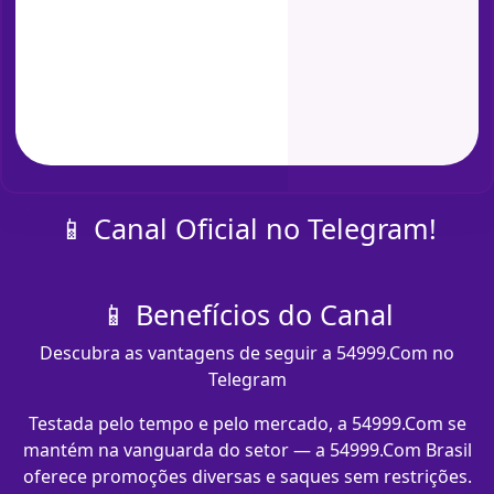
📱 Canal Oficial no Telegram!
📱 Benefícios do Canal
Descubra as vantagens de seguir a 54999.Com no
Telegram
Testada pelo tempo e pelo mercado, a 54999.Com se
mantém na vanguarda do setor — a 54999.Com Brasil
oferece promoções diversas e saques sem restrições.