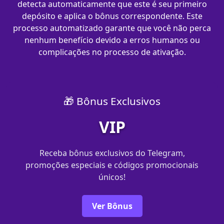
detecta automaticamente que este é seu primeiro
depósito e aplica o bônus correspondente. Este
processo automatizado garante que você não perca
nenhum benefício devido a erros humanos ou
complicações no processo de ativação.
🎁 Bônus Exclusivos
VIP
Receba bônus exclusivos do Telegram,
promoções especiais e códigos promocionais
únicos!
Ver Bônus