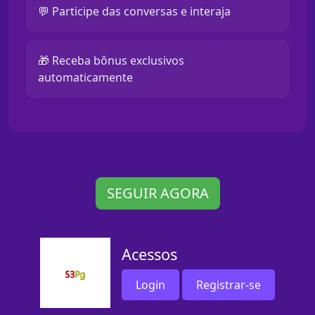
💬 Participe das conversas e interaja
🎁 Receba bônus exclusivos
automaticamente
SEGUIR AGORA
Acessos
Login
Registrar-se