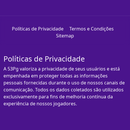
Políticas de Privacidade
Termos e Condições
Sitemap
Políticas de Privacidade
A 53Pg valoriza a privacidade de seus usuários e está
empenhada em proteger todas as informações
pessoais fornecidas durante o uso de nossos canais de
comunicação. Todos os dados coletados são utilizados
exclusivamente para fins de melhoria contínua da
experiência de nossos jogadores.