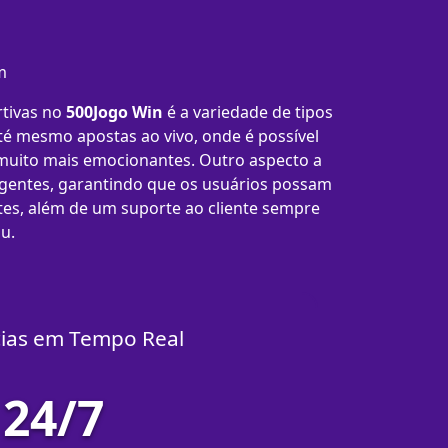
m
rtivas no
500Jogo Win
é a variedade de tipos
té mesmo apostas ao vivo, onde é possível
 muito mais emocionantes. Outro aspecto a
gentes, garantindo que os usuários possam
tes, além de um suporte ao cliente sempre
u.
cias em Tempo Real
24/7