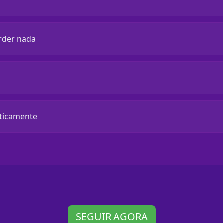
erder nada
a
aticamente
SEGUIR AGORA