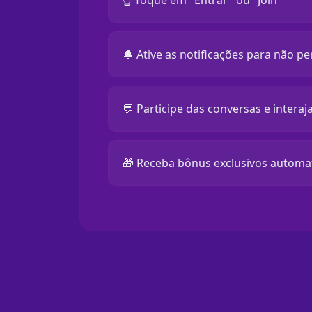
👆 Toque em "Entrar" ou "Join"
🔔 Ative as notificações para não p
💬 Participe das conversas e interaj
🎁 Receba bônus exclusivos autom