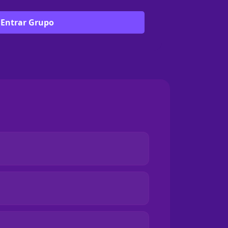
Entrar Grupo