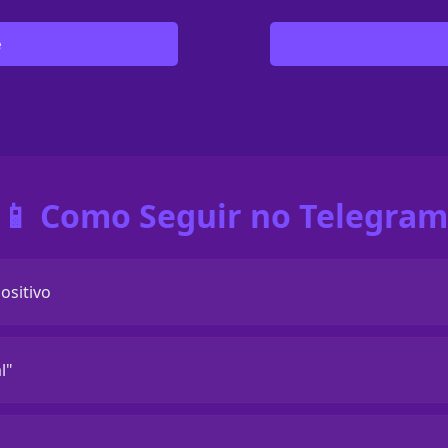
e
📱 Como Seguir no Telegram
ositivo
l"