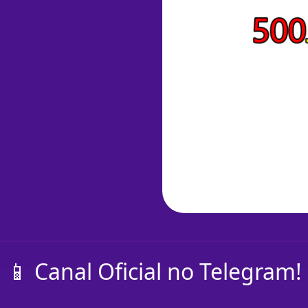
📱 Canal Oficial no Telegram!