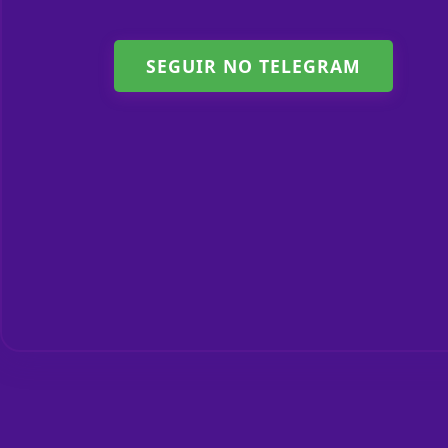
SEGUIR NO TELEGRAM