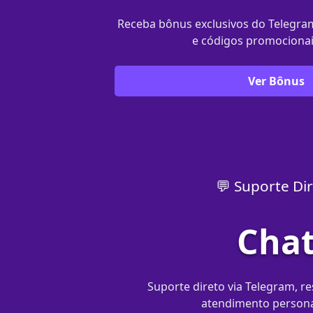
Receba bônus exclusivos do Telegra
e códigos promocionai
Ver Bônus
💬 Suporte Di
Cha
Suporte direto via Telegram, r
atendimento persona