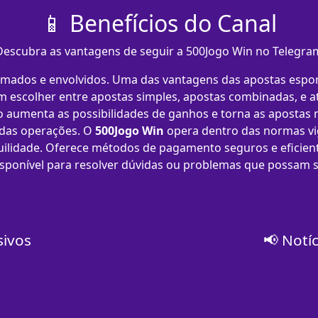
📱 Benefícios do Canal
Descubra as vantagens de seguir a 500Jogo Win no Telegra
rmados e envolvidos. Uma das vantagens das apostas espo
m escolher entre apostas simples, apostas combinadas, e a
 aumenta as possibilidades de ganhos e torna as apostas
 das operações. O
500Jogo Win
opera dentro das normas vi
uilidade. Oferece métodos de pagamento seguros e eficien
isponível para resolver dúvidas ou problemas que possam s
sivos
📢 Notí