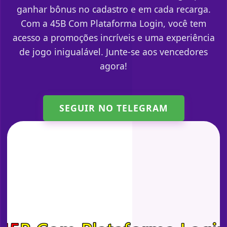
ganhar bônus no cadastro e em cada recarga.
Com a 45B Com Plataforma Login, você tem
acesso a promoções incríveis e uma experiência
de jogo inigualável. Junte-se aos vencedores
agora!
SEGUIR NO TELEGRAM