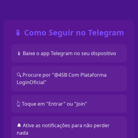
📱 Como Seguir no Telegram
📱 Baixe o app Telegram no seu dispositivo
🔍 Procure por "@45B Com Plataforma
LoginOficial"
👆 Toque em "Entrar" ou "Join"
🔔 Ative as notificações para não perder
nada