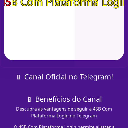
📱 Canal Oficial no Telegram!
📱 Benefícios do Canal
Descubra as vantagens de seguir a 45B Com
Plataforma Login no Telegram
O 45B Com Plataforma Login permite ajustar a