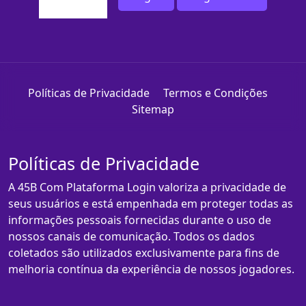
Políticas de Privacidade
Termos e Condições
Sitemap
Políticas de Privacidade
A 45B Com Plataforma Login valoriza a privacidade de
seus usuários e está empenhada em proteger todas as
informações pessoais fornecidas durante o uso de
nossos canais de comunicação. Todos os dados
coletados são utilizados exclusivamente para fins de
melhoria contínua da experiência de nossos jogadores.