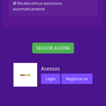
🎁 Receba bônus exclusivos
automaticamente
SEGUIR AGORA
Acessos
Login
Registrar-se