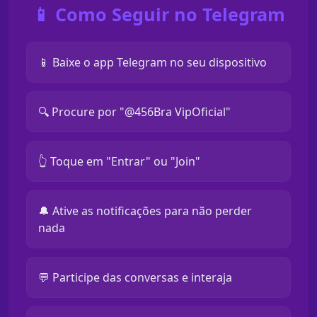
📱 Como Seguir no Telegram
📱 Baixe o app Telegram no seu dispositivo
🔍 Procure por "@456Bra VipOficial"
👆 Toque em "Entrar" ou "Join"
🔔 Ative as notificações para não perder
nada
💬 Participe das conversas e interaja