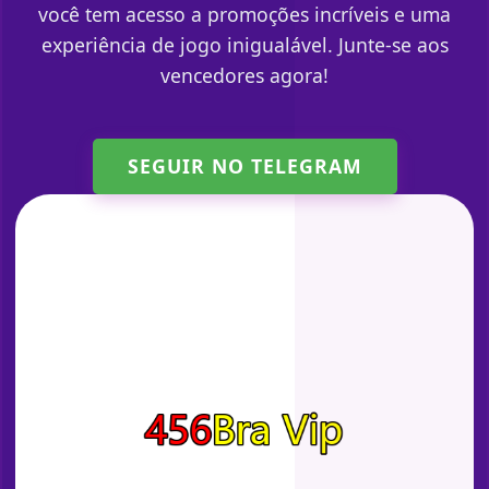
você tem acesso a promoções incríveis e uma
experiência de jogo inigualável. Junte-se aos
vencedores agora!
SEGUIR NO TELEGRAM