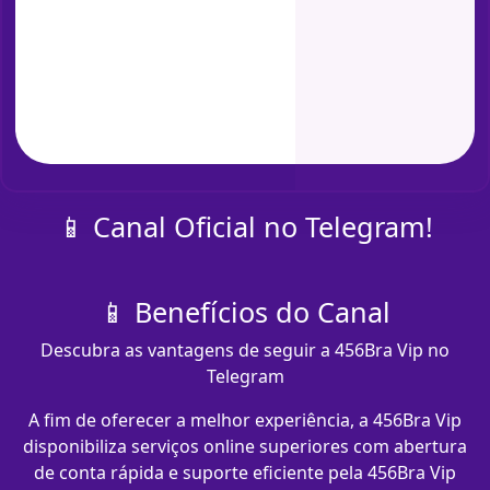
📱 Canal Oficial no Telegram!
📱 Benefícios do Canal
Descubra as vantagens de seguir a 456Bra Vip no
Telegram
A fim de oferecer a melhor experiência, a 456Bra Vip
disponibiliza serviços online superiores com abertura
de conta rápida e suporte eficiente pela 456Bra Vip