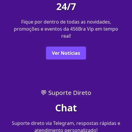
24/7
Fique por dentro de todas as novidades,
promoções e eventos da 456Bra Vip em tempo
real!
Ver Notícias
💬 Suporte Direto
Chat
Suporte direto via Telegram, respostas rápidas e
atendimento personalizado!