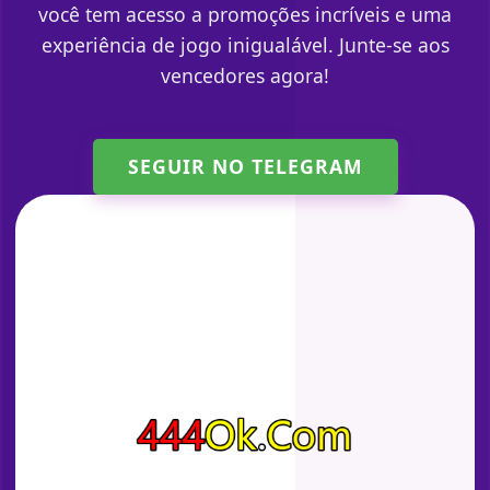
você tem acesso a promoções incríveis e uma
experiência de jogo inigualável. Junte-se aos
vencedores agora!
SEGUIR NO TELEGRAM