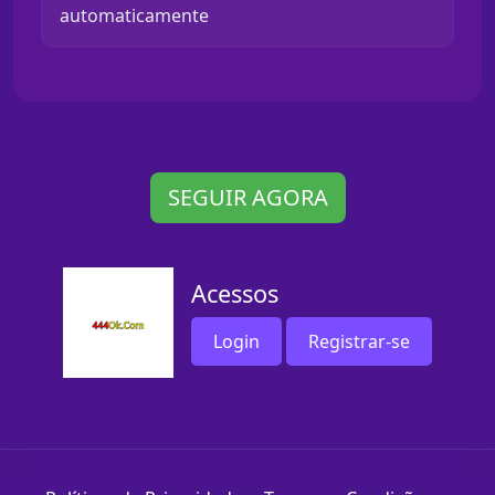
automaticamente
SEGUIR AGORA
Acessos
Login
Registrar-se