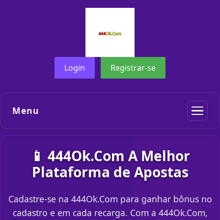
Login
Registrar-se
Menu
📱 444Ok.Com A Melhor
Plataforma de Apostas
Cadastre-se na 444Ok.Com para ganhar bônus no
cadastro e em cada recarga. Com a 444Ok.Com,