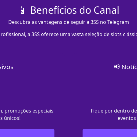
📱 Benefícios do Canal
Descubra as vantagens de seguir a 3SS no Telegram
issional, a 3SS oferece uma vasta seleção de slots clássic
sivos
📢 Notí
m, promoções especiais
Fique por dentro d
s únicos!
eventos