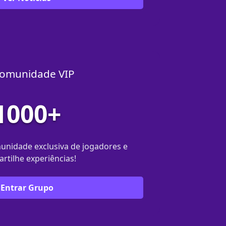
Comunidade VIP
1000+
unidade exclusiva de jogadores e
rtilhe experiências!
Entrar Grupo